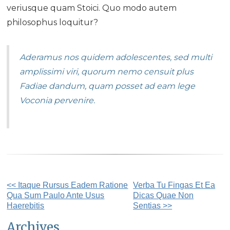
veriusque quam Stoici. Quo modo autem
philosophus loquitur?
Aderamus nos quidem adolescentes, sed multi
amplissimi viri, quorum nemo censuit plus
Fadiae dandum, quam posset ad eam lege
Voconia pervenire.
Other
<< Itaque Rursus Eadem Ratione
Verba Tu Fingas Et Ea
Qua Sum Paulo Ante Usus
Dicas Quae Non
Posts
Haerebitis
Sentias >>
Archives