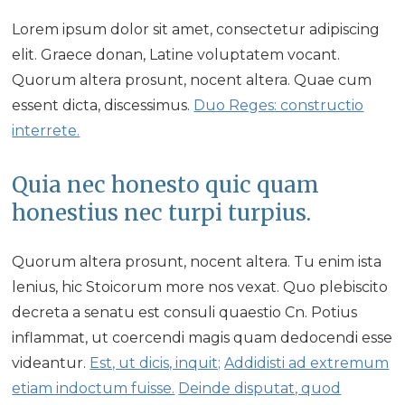
Lorem ipsum dolor sit amet, consectetur adipiscing
elit. Graece donan, Latine voluptatem vocant.
Quorum altera prosunt, nocent altera. Quae cum
essent dicta, discessimus.
Duo Reges: constructio
interrete.
Quia nec honesto quic quam
honestius nec turpi turpius.
Quorum altera prosunt, nocent altera. Tu enim ista
lenius, hic Stoicorum more nos vexat. Quo plebiscito
decreta a senatu est consuli quaestio Cn. Potius
inflammat, ut coercendi magis quam dedocendi esse
videantur.
Est, ut dicis, inquit;
Addidisti ad extremum
etiam indoctum fuisse.
Deinde disputat, quod