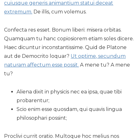
cuiusque generis animantium statui deceat
extremum.
De illis, cum volemus.
Confecta res esset. Bonum liberi: misera orbitas.
Quamquam tu hanc copiosiorem etiam soles dicere.
Haec dicuntur inconstantissime. Quid de Platone
aut de Democrito loquar?
Ut optime, secundum
naturam affectum esse possit.
A mene tu? A mene
tu?
Aliena dixit in physicis nec ea ipsa, quae tibi
probarentur;
Scio enim esse quosdam, qui quavis lingua
philosophari possint;
Proclivi currit oratio. Multoque hoc melius nos