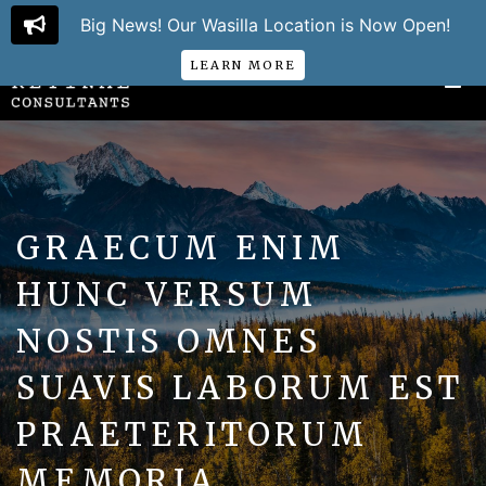
907.561.1530
PAY MY BILL
Big News! Our Wasilla Location is Now Open!
LEARN MORE
GRAECUM ENIM
HUNC VERSUM
NOSTIS OMNES
SUAVIS LABORUM EST
PRAETERITORUM
MEMORIA